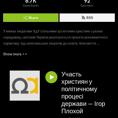
6.7K
92
Downloads
Episodes
Share
RSS
У межах ініціативи ХдУ спільними зусиллями християн з різних 
середовищ і регіонів України реалізуються проєкти різноманітного 
характеру: від капеланських ініціатив до освіти, благовістя, 
гуманітарних програм. Ознайомитися з ними можна, перейшовши за 
Show more >>
посиланням нижче.
Участь
християн у
політичному
процесі
держави — Ігор
Плохой