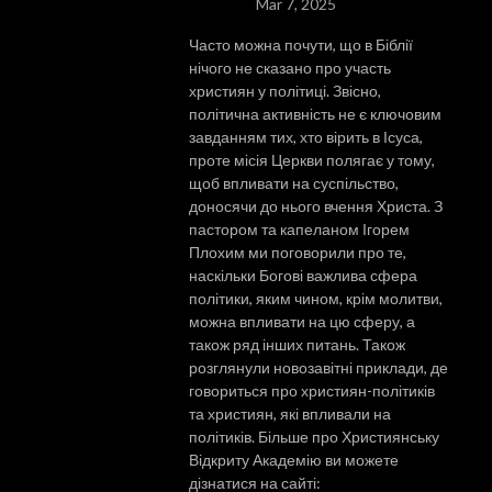
Mar 7, 2025
Часто можна почути, що в Біблії
нічого не сказано про участь
християн у політиці. Звісно,
політична активність не є ключовим
завданням тих, хто вірить в Ісуса,
проте місія Церкви полягає у тому,
щоб впливати на суспільство,
доносячи до нього вчення Христа. З
пастором та капеланом Ігорем
Плохим ми поговорили про те,
наскільки Богові важлива сфера
політики, яким чином, крім молитви,
можна впливати на цю сферу, а
також ряд інших питань. Також
розглянули новозавітні приклади, де
говориться про християн-політиків
та християн, які впливали на
політиків. Більше про Християнську
Відкриту Академію ви можете
дізнатися на сайті: