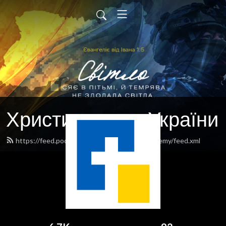
Християни для України
https://feed.podbean.com/christianopenacademy/feed.xml